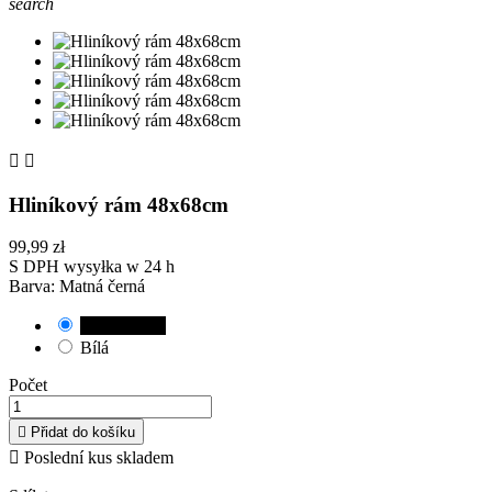
search


Hliníkový rám 48x68cm
99,99 zł
S DPH
wysyłka w 24 h
Barva: Matná černá
Matná černá
Bílá
Počet

Přidat do košíku

Poslední kus skladem