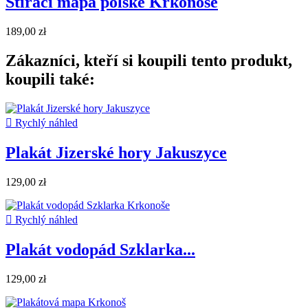
Stírací mapa polské Krkonoše
189,00 zł
Zákazníci, kteří si koupili tento produkt,
koupili také:

Rychlý náhled
Plakát Jizerské hory Jakuszyce
129,00 zł

Rychlý náhled
Plakát vodopád Szklarka...
129,00 zł