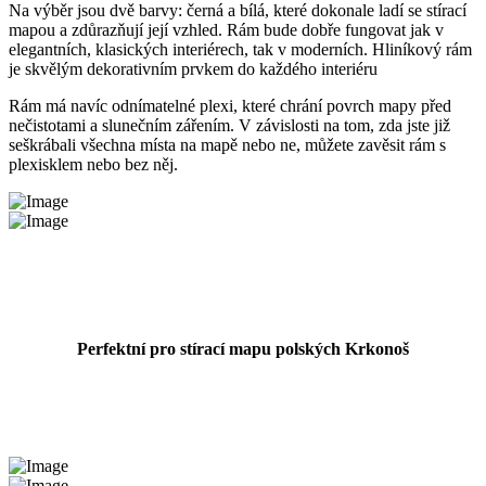
Na výběr jsou dvě barvy: černá a bílá, které dokonale ladí se stírací
mapou a zdůrazňují její vzhled. Rám bude dobře fungovat jak v
elegantních, klasických interiérech, tak v moderních. Hliníkový rám
je skvělým dekorativním prvkem do každého interiéru
Rám má navíc odnímatelné plexi, které chrání povrch mapy před
nečistotami a slunečním zářením. V závislosti na tom, zda jste již
seškrábali všechna místa na mapě nebo ne, můžete zavěsit rám s
plexisklem nebo bez něj.
Perfektní pro stírací mapu polských Krkonoš