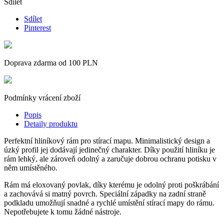
Sdílet
Sdílet
Pinterest
Doprava zdarma od 100 PLN
Podmínky vrácení zboží
Popis
Detaily produktu
Perfektní hliníkový rám pro stírací mapu. Minimalistický design a
úzký profil jej dodávají jedinečný charakter. Díky použití hliníku je
rám lehký, ale zároveň odolný a zaručuje dobrou ochranu potisku v
něm umístěného.
Rám má eloxovaný povlak, díky kterému je odolný proti poškrábání
a zachovává si matný povrch. Speciální západky na zadní straně
podkladu umožňují snadné a rychlé umístění stírací mapy do rámu.
Nepotřebujete k tomu žádné nástroje.