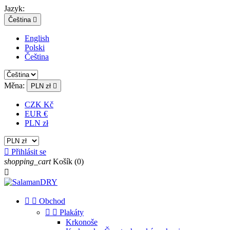
Jazyk:
Čeština

English
Polski
Čeština
Měna:
PLN zł

CZK Kč
EUR €
PLN zł

Přihlásit se
shopping_cart
Košík
(0)



Obchod


Plakáty
Krkonoše