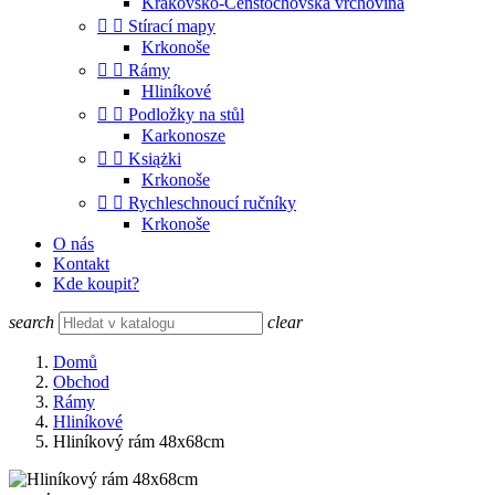
Krakovsko-Čenstochovská vrchovina


Stírací mapy
Krkonoše


Rámy
Hliníkové


Podložky na stůl
Karkonosze


Książki
Krkonoše


Rychleschnoucí ručníky
Krkonoše
O nás
Kontakt
Kde koupit?
search
clear
Domů
Obchod
Rámy
Hliníkové
Hliníkový rám 48x68cm