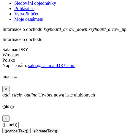
Sledování objednávky
Přihlásit se
Vytvořit účet
Moje oznámení
Informace o obchodu
keyboard_arrow_down
keyboard_arrow_up
Informace o obchodu
SalamanDRY
Wrocław
Polsko
Napište nám:
sales@salamanDRY.com
Ulubione
×
add_circle_outline
Utwórz nową listę ulubionych
((title))
×
((label))
((cancelText))
((createText))