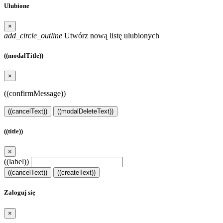
Ulubione
×
add_circle_outline
Utwórz nową listę ulubionych
((modalTitle))
×
((confirmMessage))
((cancelText))
((modalDeleteText))
((title))
×
((label))
((cancelText))
((createText))
Zaloguj się
×