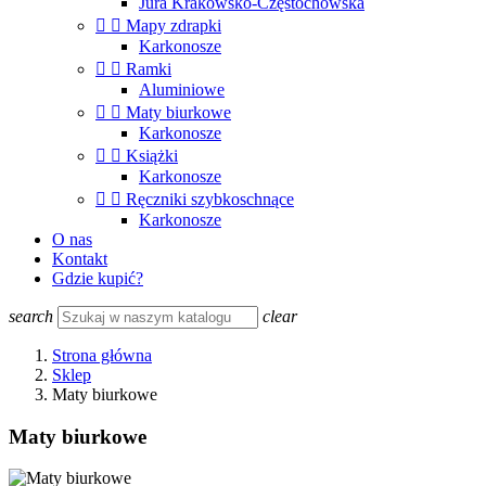
Jura Krakowsko-Częstochowska


Mapy zdrapki
Karkonosze


Ramki
Aluminiowe


Maty biurkowe
Karkonosze


Książki
Karkonosze


Ręczniki szybkoschnące
Karkonosze
O nas
Kontakt
Gdzie kupić?
search
clear
Strona główna
Sklep
Maty biurkowe
Maty biurkowe