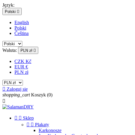
Język:
Polski

English
Polski
Čeština
Waluta:
PLN zł

CZK Kč
EUR €
PLN zł

Zaloguj się
shopping_cart
Koszyk
(0)



Sklep


Plakaty
Karkonosze